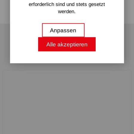
erforderlich sind und stets gesetzt
werden.
technisch Notwendige
Anpassen
Erforderliche Web-Technologien und
Alle akzeptieren
Cookies machen unsere Webseite für
Aktuelles
Sie technisch zugänglich und nutzbar.
Dies betrifft wesentliche
Grundfunktionalitäten, wie die
Navigation auf der Webseite, die
richtige Darstellung in Ihrem
Internetbrowser oder die Abfrage Ihrer
Zustimmung. Ohne diese Web-
Technologien und Cookies funktioniert
unsere Webseite nicht.
Analyse & Statistik
Wir möchten Nutzerfreundlichkeit und