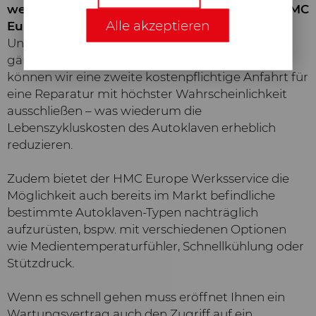
Erforderliche Web-Technologien
wenn ich meine(n) Autoklaven direkt über HMC
Alle akzeptieren
und Cookies machen unsere
Europe warten lasse?
Webseite für Sie technisch
Unsere zertifizierten Techniker führen alle
zugänglich und nutzbar. Dies
gängigen Ersatzteile mit sich. Entsprechend
betrifft wesentliche
können wir eine zweite kostenpflichtige Anfahrt für
Grundfunktionalitäten, wie die
eine Reparatur mit höchster Wahrscheinlichkeit
Navigation auf der Webseite, die
ausschließen – was wiederum die
richtige Darstellung in Ihrem
Lebenszykluskosten des Autoklaven erheblich
Internetbrowser oder die Abfrage
reduzieren.
Ihrer Zustimmung. Ohne diese
Web-Technologien und Cookies
Zudem bietet der HMC Europe Werksservice die
funktioniert unsere Webseite nicht.
Möglichkeit auch bereits im Markt befindliche
bestimmte Autoklaven-Typen nachträglich
Analyse & Statistik
aufzurüsten, bspw. mit verschiedenen Optionen
wie Medientemperaturfühler, Schnellkühlung oder
Wir möchten Nutzerfreundlichkeit
Stützdruck.
und Leistungsfähigkeit unserer
Webseiten ständig verbessern. Aus
Wenn es schnell gehen muss eröffnet Ihnen ein
diesem Grund nutzen wir Analyse-
Wartungsvertrag auch den Zugriff auf ein