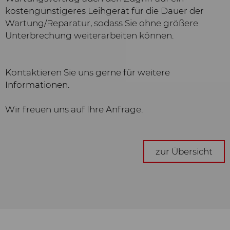
Technologien (auch Cookies), die
kostengünstigeres Leihgerät für die Dauer der
pseudonym messen und
Wartung/Reparatur, sodass Sie ohne größere
auswerten, welche Funktionen und
Unterbrechung weiterarbeiten können.
Inhalte unserer Webseiten wie und
wie oft genutzt werden. Auf dieser
Grundlage können wir unsere
Kontaktieren Sie uns gerne für weitere
Webseiten für die Nutzer
Informationen.
verbessern.
Wir freuen uns auf Ihre Anfrage.
Marketing
Wir verwenden Web-Technologien
(auch Cookies) von ausgewählten
zur Übersicht
Partnern, um Ihnen auf Web- und
Social-Media-Seiten besonders auf
Sie zugeschnittene Inhalte und
Werbung anzeigen zu können.
Diese Inhalte werden auf Basis Ihres
Nutzungsverhaltens ausgewählt