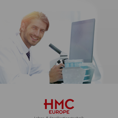
Inhalte unserer Webseiten wie und
wie oft genutzt werden. Auf dieser
Grundlage können wir unsere
Webseiten für die Nutzer
verbessern.
Marketing
Wir verwenden Web-Technologien
(auch Cookies) von ausgewählten
Partnern, um Ihnen auf Web- und
Social-Media-Seiten besonders auf
Sie zugeschnittene Inhalte und
Werbung anzeigen zu können.
Diese Inhalte werden auf Basis Ihres
Nutzungsverhaltens ausgewählt
und angezeigt: YouTube Video