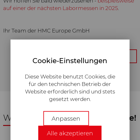
Wir hoffen Sie bald wiederzusehen -
beispielsweise
auf einer der nächsten Labormessen in 2025
.
Ihr Team der HMC Europe GmbH
zur Übersicht
Cookie-Einstellungen
Diese Website benutzt Cookies, die
für den technischen Betrieb der
Website erforderlich sind und stets
gesetzt werden.
technisch Notwendige
Wir freuen uns auf
Ihre Anfrage!
Anpassen
Erforderliche Web-Technologien
Alle akzeptieren
und Cookies machen unsere