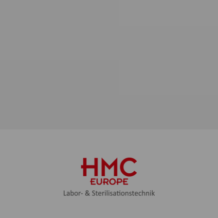
wie oft genutzt werden. Auf dieser
Grundlage können wir unsere
Webseiten für die Nutzer
verbessern.
Marketing
Wir verwenden Web-Technologien
(auch Cookies) von ausgewählten
Partnern, um Ihnen auf Web- und
Social-Media-Seiten besonders auf
Sie zugeschnittene Inhalte und
Werbung anzeigen zu können.
Diese Inhalte werden auf Basis Ihres
Nutzungsverhaltens ausgewählt
und angezeigt: YouTube Video