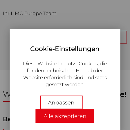
Ihr HMC Europe Team
zur Übersicht
Cookie-Einstellungen
Diese Website benutzt Cookies, die
für den technischen Betrieb der
Website erforderlich sind und stets
gesetzt werden.
Wir freuen uns auf
Ihre Anfrage!
technisch Notwendige
Anpassen
Erforderliche Web-Technologien
Alle akzeptieren
und Cookies machen unsere
Beratung und Verkauf
Webseite für Sie technisch
zugänglich und nutzbar. Dies