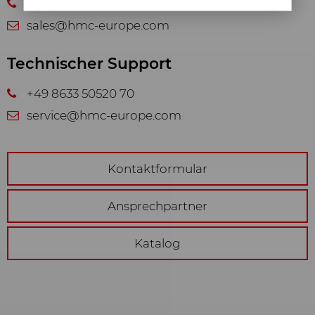
+49 8633 50520 10
betrifft wesentliche
sales@hmc-europe.com
Grundfunktionalitäten, wie die
Navigation auf der Webseite, die
Technischer Support
richtige Darstellung in Ihrem
Internetbrowser oder die Abfrage
+49 8633 50520 70
Ihrer Zustimmung. Ohne diese
service@hmc-europe.com
Web-Technologien und Cookies
funktioniert unsere Webseite nicht.
Analyse & Statistik
Kontaktformular
Wir möchten Nutzerfreundlichkeit
Ansprechpartner
und Leistungsfähigkeit unserer
Webseiten ständig verbessern. Aus
diesem Grund nutzen wir Analyse-
Katalog
Technologien (auch Cookies), die
pseudonym messen und
auswerten, welche Funktionen und
Inhalte unserer Webseiten wie und