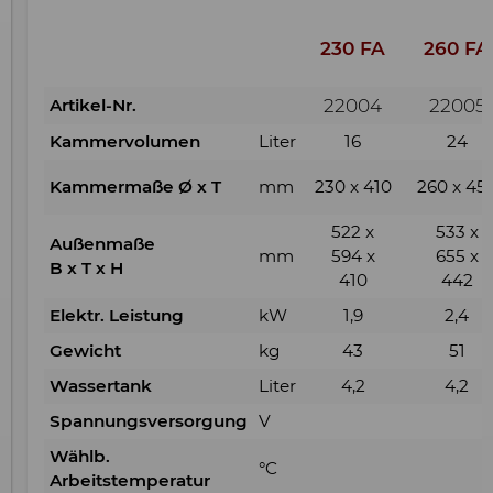
Werbung anzeigen zu können.
Diese Inhalte werden auf Basis Ihres
230 FA
260 FA
Nutzungsverhaltens ausgewählt
und angezeigt: YouTube Video
Artikel-Nr.
22004
22005
Kammervolumen
Liter
16
24
Kammermaße Ø x T
mm
230 x 410
260 x 45
522 x
533 x
Außenmaße
mm
594 x
655 x
B x T x H
410
442
Elektr. Leistung
kW
1,9
2,4
Gewicht
kg
43
51
Wassertank
Liter
4,2
4,2
Spannungsversorgung
V
Wählb.
°C
Arbeitstemperatur