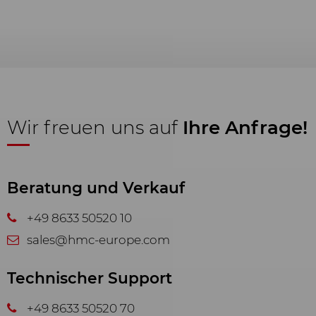
Internetbrowser oder die Abfrage
Ihrer Zustimmung. Ohne diese
Web-Technologien und Cookies
funktioniert unsere Webseite nicht.
Analyse & Statistik
Wir möchten Nutzerfreundlichkeit
Wir freuen uns auf
Ihre Anfrage!
und Leistungsfähigkeit unserer
Webseiten ständig verbessern. Aus
diesem Grund nutzen wir Analyse-
Beratung und Verkauf
Technologien (auch Cookies), die
pseudonym messen und
+49 8633 50520 10
auswerten, welche Funktionen und
Inhalte unserer Webseiten wie und
sales@hmc-europe.com
wie oft genutzt werden. Auf dieser
Grundlage können wir unsere
Technischer Support
Webseiten für die Nutzer
verbessern.
+49 8633 50520 70