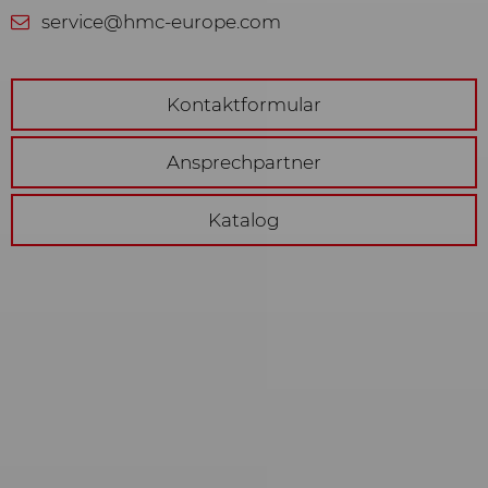
service@hmc-europe.com
Marketing
Wir verwenden Web-Technologien
(auch Cookies) von ausgewählten
Kontaktformular
Partnern, um Ihnen auf Web- und
Social-Media-Seiten besonders auf
Ansprechpartner
Sie zugeschnittene Inhalte und
Werbung anzeigen zu können.
Katalog
Diese Inhalte werden auf Basis Ihres
Nutzungsverhaltens ausgewählt
und angezeigt: YouTube Video