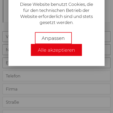
Diese Website benutzt Cookies, die
für den technischen Betrieb der
Website erforderlich sind und stets
gesetzt werden.
technisch Notwendige
Anpassen
Erforderliche Web-Technologien
Alle akzeptieren
und Cookies machen unsere
Webseite für Sie technisch
zugänglich und nutzbar. Dies
betrifft wesentliche
Grundfunktionalitäten, wie die
Navigation auf der Webseite, die
richtige Darstellung in Ihrem
Internetbrowser oder die Abfrage
Ihrer Zustimmung. Ohne diese
Web-Technologien und Cookies
funktioniert unsere Webseite nicht.