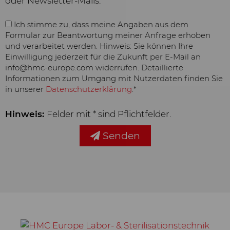
oder Newsletter-Mails.
Partnern, um Ihnen auf Web- und
Social-Media-Seiten besonders auf
Ich stimme zu, dass meine Angaben aus dem
Sie zugeschnittene Inhalte und
Formular zur Beantwortung meiner Anfrage erhoben
Werbung anzeigen zu können.
und verarbeitet werden. Hinweis: Sie können Ihre
Einwilligung jederzeit für die Zukunft per E-Mail an
Diese Inhalte werden auf Basis Ihres
info@hmc-europe.com widerrufen. Detaillierte
Nutzungsverhaltens ausgewählt
Informationen zum Umgang mit Nutzerdaten finden Sie
und angezeigt: YouTube Video
in unserer
Datenschutzerklärung
.*
Hinweis:
Felder mit * sind Pflichtfelder.
Senden