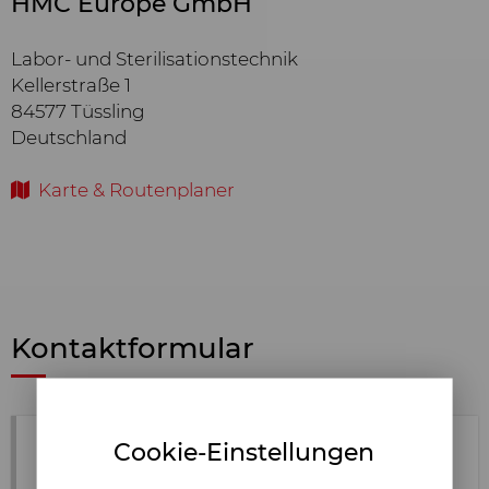
HMC Europe GmbH
Labor- und Sterilisationstechnik
Kellerstraße 1
84577 Tüssling
Deutschland
Karte & Routenplaner
Kontaktformular
Cookie-Einstellungen
Ihr Anliegen*