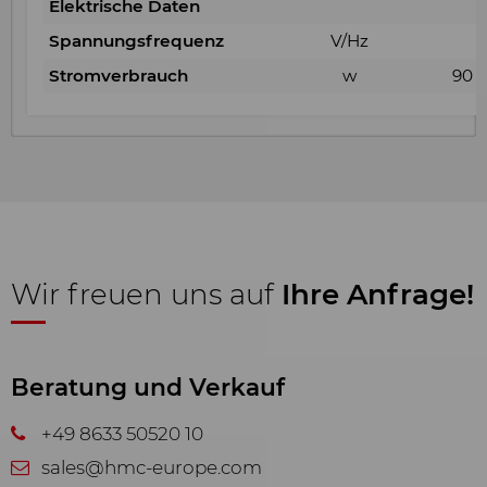
Elektrische Daten
und Leistungsfähigkeit unserer
Webseiten ständig verbessern. Aus
Spannungsfrequenz
V/Hz
diesem Grund nutzen wir Analyse-
Stromverbrauch
w
90
Technologien (auch Cookies), die
pseudonym messen und
auswerten, welche Funktionen und
Inhalte unserer Webseiten wie und
wie oft genutzt werden. Auf dieser
Grundlage können wir unsere
Webseiten für die Nutzer
verbessern.
Wir freuen uns auf
Ihre Anfrage!
Marketing
Wir verwenden Web-Technologien
Beratung und Verkauf
(auch Cookies) von ausgewählten
Partnern, um Ihnen auf Web- und
+49 8633 50520 10
Social-Media-Seiten besonders auf
sales@hmc-europe.com
Sie zugeschnittene Inhalte und