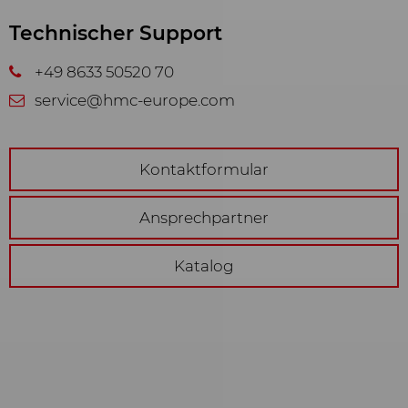
Werbung anzeigen zu können.
Diese Inhalte werden auf Basis Ihres
Technischer Support
Nutzungsverhaltens ausgewählt
+49 8633 50520 70
und angezeigt: YouTube Video
service@hmc-europe.com
Kontaktformular
Ansprechpartner
Katalog