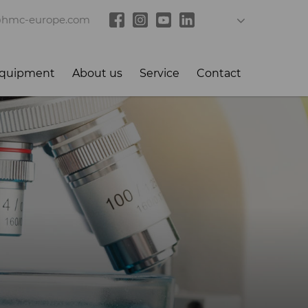
@hmc-europe.com
 equipment
About us
Service
Contact