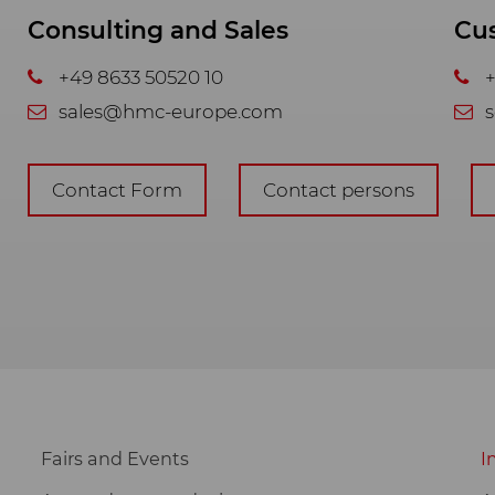
Consulting and Sales
Cu
+49 8633 50520 10
+
sales@hmc-europe.com
s
Contact Form
Contact persons
Fairs and Events
I