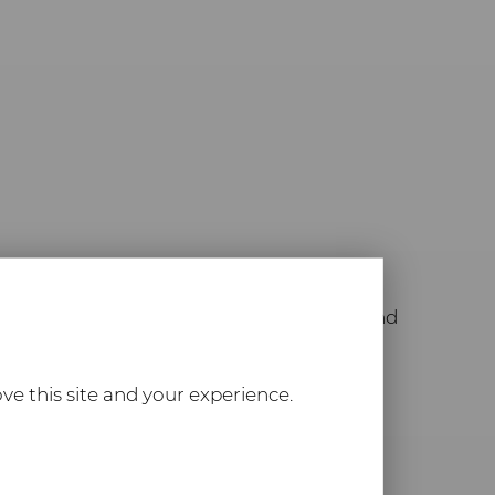
ks. Für den Inhalt der verlinkten Seiten sind
und Grafiken können Marken- oder
nutzten Marken- und Warenzeichen liegen
ve this site and your experience.
for you. This concerns essential