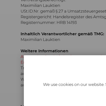
Maximilian Lauktien
USt.ID.Nr. gemäß § 27 a Umsatzsteuergese
Registergericht: Handelsregister des Amts
Registernummer: HRB 14193
Inhaltlich Verantwortlicher gemäß TMG:
Maximilian Lauktien
Weitere Informationen
Allgemeine Geschäftsbedingungen anzeig
Erklärung zum Datenschutz anzeigen
Trotz sorgfältiger inhaltlicher Kontrolle üb
ausschließlich deren Betreiber verantwortl
Warenzeichen im Besitze ihrer rechtlichen
We use cookies on our website. S
ausschließlich bei deren Besitzern.
Necessary
Required web technologies and cookie