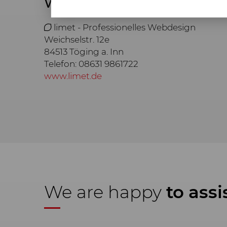
Webdesign Webprogramm
basic functionalities, such as the nav
consent. Without these web technolog
limet - Professionelles Webdesign
Weichselstr. 12e
Statistic
84513 Töging a. Inn
We want to constantly improve the us
Telefon: 08631 9861722
technologies (also cookies) that ps
www.limet.de
how and how often. On this basis, we
Marketing
We use web technologies (including 
media pages that is specially tailore
We are happy
to assi